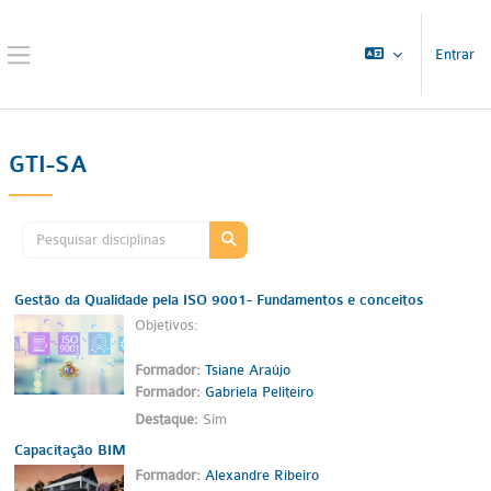
Ir para o conteúdo principal
Entrar
Painel lateral
GTI-SA
Pesquisar disciplinas
Pesquisar disciplinas
Gestão da Qualidade pela ISO 9001- Fundamentos e conceitos
Objetivos:
Formador:
Tsiane Araújo
Formador:
Gabriela Peliteiro
Destaque
:
Sim
Capacitação BIM
Formador:
Alexandre Ribeiro