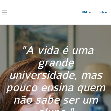
Ir para o conteúdo principal
Entrar
Painel lateral
"A vida é uma
grande
universidade, mas
pouco ensina quem
não sabe ser um