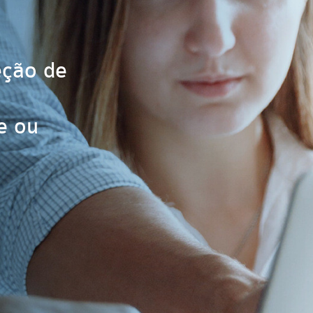
eção de
e ou