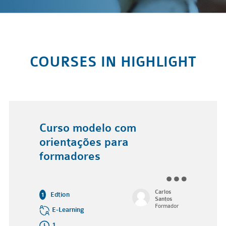
COURSES IN HIGHLIGHT
Curso modelo com
orientações para
formadores
Carlos
Edtion
1
Santos
Formador
E-Learning
1