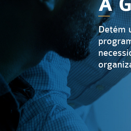
A G
Detém u
program
necessi
organiz