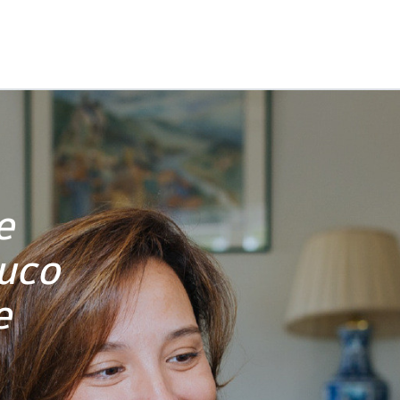
e
uco
e