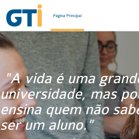
Salta al contenido principal
Página Principal
"A vida é uma grand
universidade, mas po
ensina quem não sab
ser um aluno."