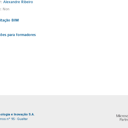
r:
Alexandre Ribeiro
e
:
Non
citação BIM
ções para formadores
ologia e Inovação S.A.
ros nº 95 - Gualtar