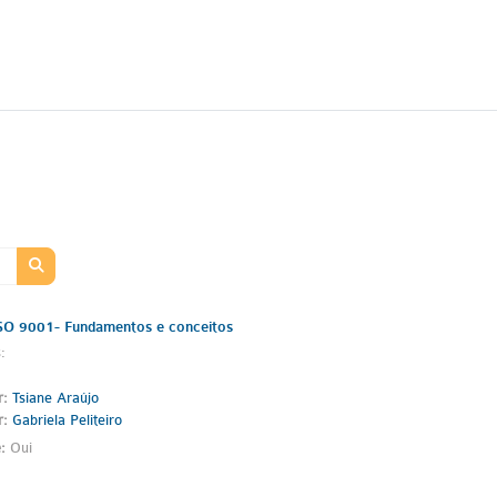
Rechercher des cours
Rechercher des cours
ISO 9001- Fundamentos e conceitos
:
r:
Tsiane Araújo
r:
Gabriela Peliteiro
e
:
Oui