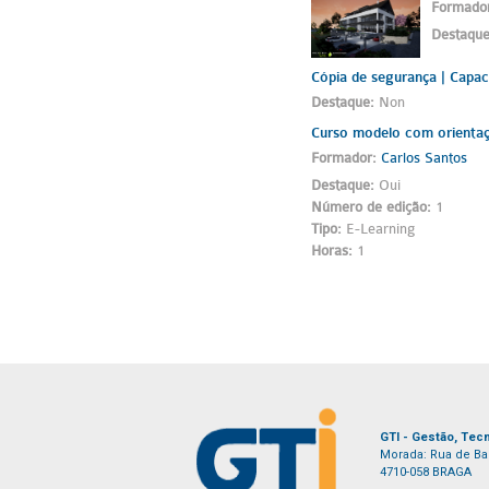
Formado
Destaqu
Cópia de segurança | Capa
Destaque
:
Non
Curso modelo com orienta
Formador:
Carlos Santos
Destaque
:
Oui
Número de edição
:
1
Tipo
:
E-Learning
Horas
:
1
GTI - Gestão, Tecn
Morada: Rua de Bar
4710-058 BRAGA